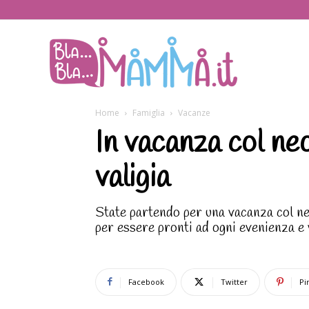
BlaBlaMamma.i
Home
Famiglia
Vacanze
In vacanza col ne
valigia
State partendo per una vacanza col ne
per essere pronti ad ogni evenienza e 
Facebook
Twitter
Pi