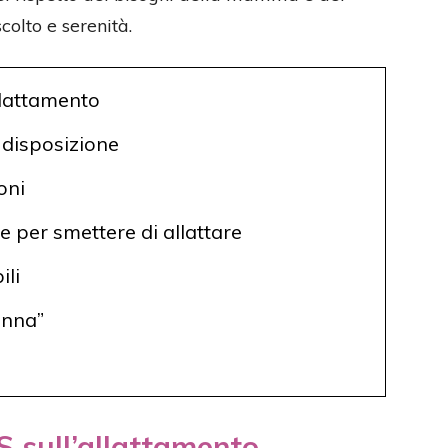
olto e serenità.
llattamento
a disposizione
oni
e per smettere di allattare
ili
onna”
S sull’allattamento