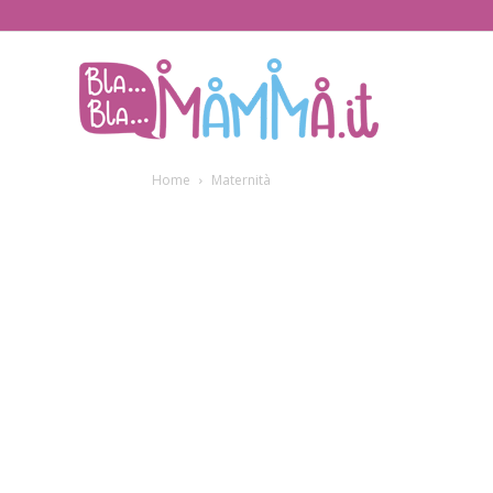
BlaBlaMamma.i
Home
Maternità