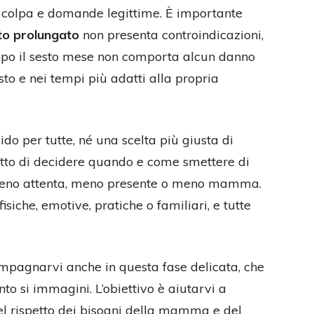
di colpa e domande legittime. È importante
to prolungato
non presenta controindicazioni,
opo il sesto mese non comporta alcun danno
sto e nei tempi più adatti alla propria
do per tutte, né una scelta più giusta di
itto di decidere quando e come smettere di
i meno attenta, meno presente o meno mamma.
isiche, emotive, pratiche o familiari, e tutte
pagnarvi anche in questa fase delicata, che
to si immagini. L’obiettivo è aiutarvi a
nel rispetto dei bisogni della mamma e del