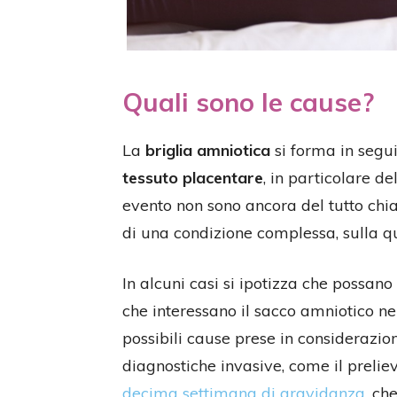
Quali sono le cause?
La
briglia amniotica
si forma in segu
tessuto placentare
, in particolare d
evento non sono ancora del tutto chiari
di una condizione complessa, sulla qu
In alcuni casi si ipotizza che possano
che interessano il sacco amniotico ne
possibili cause prese in considerazi
diagnostiche invasive, come il prelievo
decima settimana di gravidanza
, ch