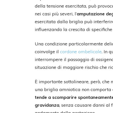
della tensione esercitata, può provoc
nei casi più severi, l’
amputazione degl
esercitata dalla briglia può interferi
influenzando la crescita di specifiche 
Una condizione particolarmente delic
coinvolge il
cordone ombelicale
. In 
interrompere il passaggio di ossigeno
situazione di maggiore rischio che r
È importante sottolineare, però, che 
una briglia amniotica non comporta 
tende a scomparire spontaneament
gravidanza
, senza causare danni al f
andamento della gestazione.