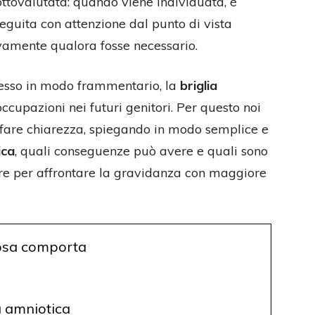
ttovalutata: quando viene individuata, è
eguita con attenzione dal punto di vista
vamente qualora fosse necessario.
pesso in modo frammentario, la
briglia
cupazioni nei futuri genitori. Per questo noi
fare chiarezza, spiegando in modo semplice e
ica
, quali conseguenze può avere e quali sono
ere per affrontare la gravidanza con maggiore
 cosa comporta
a amniotica