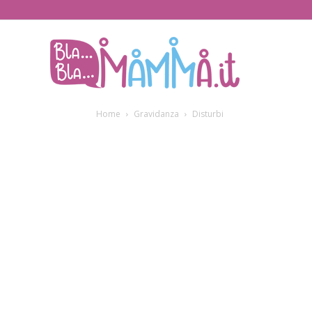
BlaBlaMamma.i
Home
Gravidanza
Disturbi