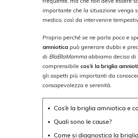
frequente, ma che non deve essere so
importante che la situazione venga s
medico, così da intervenire tempesti
Proprio perché se ne parla poco e s
amniotica
può generare dubbi e preoc
di
BlaBlaMamma
abbiamo deciso di 
comprensibile
cos’è la briglia amniot
gli aspetti più importanti da conosc
consapevolezza e serenità.
Cos’è la briglia amniotica e
Quali sono le cause?
Come si diagnostica la brigli