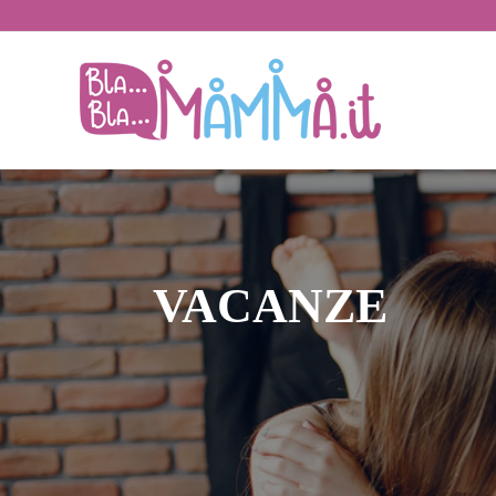
BlaBlaMamma.i
VACANZE