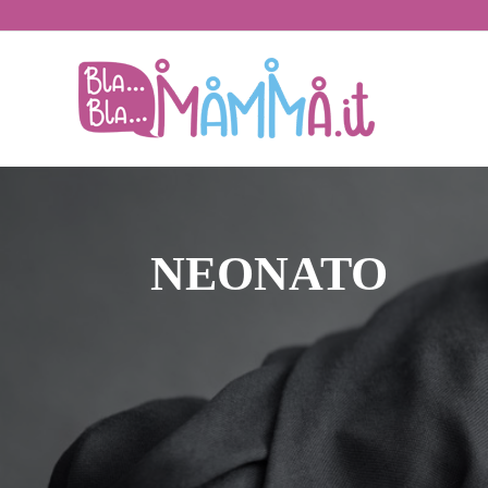
BlaBlaMamma.i
NEONATO