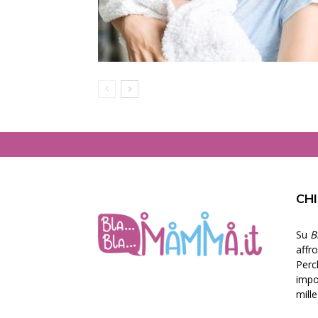
CH
Su
B
affr
Perc
impor
mill