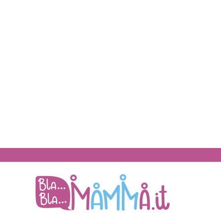
BlaBlaMamma.i