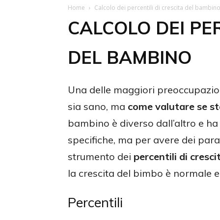
Home
Calcolo dei percentili di crescita del bambin
CALCOLO DEI PER
DEL BAMBINO
Una delle maggiori preoccupazion
sia sano, ma
come valutare se s
bambino è diverso dall’altro e ha i
specifiche, ma per avere dei param
strumento dei
percentili di cresci
la crescita del bimbo è normale 
Percentili