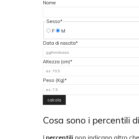
Nome
Sesso*
F
M
Data di nascita*
Altezza (cm)*
Peso (Kg)*
Cosa sono i percentili d
I
percentili
non indicano altro che