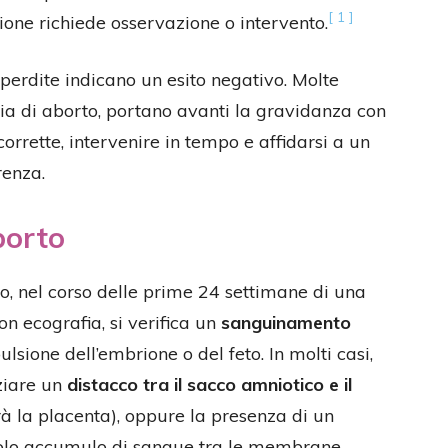
[ 1 ]
azione richiede osservazione o intervento.
perdite indicano un esito negativo. Molte
a di aborto, portano avanti la gravidanza con
corrette, intervenire in tempo e affidarsi a un
renza.
borto
, nel corso delle prime 24 settimane di una
n ecografia, si verifica un
sanguinamento
sione dell’embrione o del feto. In molti casi,
ziare un
distacco tra il sacco amniotico e il
rà la placenta), oppure la presenza di un
colo accumulo di sangue tra le membrane.