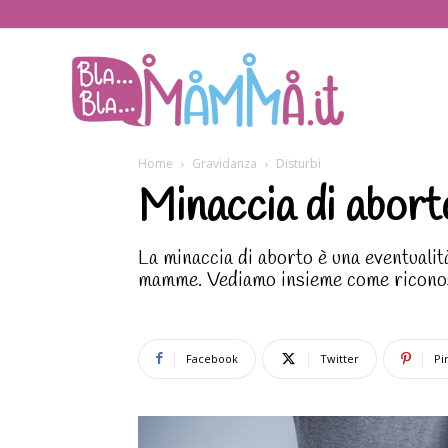
BlaBlaMamma.i
Home
Gravidanza
Disturbi
Minaccia di aborto
La minaccia di aborto è una eventuali
mamme. Vediamo insieme come riconosc
Facebook
Twitter
Pi