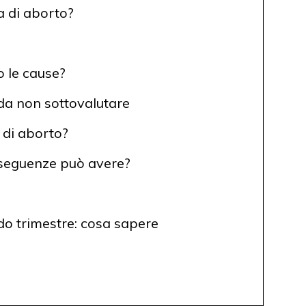
 di aborto?
o le cause?
 da non sottovalutare
 di aborto?
nseguenze può avere?
do trimestre: cosa sapere