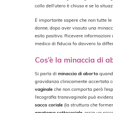
collo dell’utero è chiuso e se la situ
È importante sapere che non tutte le 
donne, dopo aver vissuto una minacci
esito positivo. Ricevere informazioni 
medico di fiducia fa davvero la diffe
Cos’è la minaccia di a
Si parla di
minaccia di aborto
quando
gravidanza clinicamente accertata co
vaginale
che non comporta però l’espul
l’ecografia transvaginale può eviden
sacco coriale
(la struttura che forme
ematoma sottocoriale
, ossia un pic