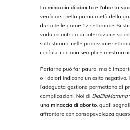
La
minaccia di aborto
e l’
aborto spo
verificarsi nella prima metà della 
durante le prime 12 settimane. Si s
vada incontro a un’interruzione spon
sottostimati: nelle primissime settima
confuso con una semplice mestruazion
Parlarne può far paura, ma è importa
o i dolori indicano un esito negativo.
l’adeguata gestione permettono di pr
complicazioni. Noi di
BlaBlaMamma
una
minaccia di aborto
, quali segna
affrontare con consapevolezza questa