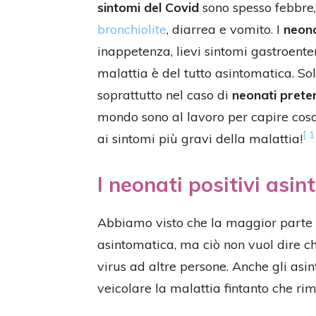
sintomi del Covid
sono spesso febbre, 
bronchiolite
, diarrea e vomito. I
neona
inappetenza, lievi sintomi gastroenter
malattia è del tutto asintomatica. Solo
soprattutto nel caso di
neonati prete
mondo sono al lavoro per capire cosa
[ 1
ai sintomi più gravi della malattia!
I neonati positivi asi
Abbiamo visto che la maggior parte d
asintomatica, ma ciò non vuol dire c
virus ad altre persone. Anche gli as
veicolare la malattia fintanto che ri