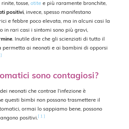
rinite, tosse,
otite
e più raramente bronchite,
ti positivi
, invece, spesso manifestano
ici e febbre poco elevata, ma in alcuni casi la
 in rari casi i sintomi sono più gravi,
rmine
. Inutile dire che gli scienziati di tutto il
 permetta ai neonati e ai bambini di opporsi
 ]
ntomatici sono contagiosi?
ei neonati che contrae l’infezione è
he questi bimbi non possano trasmettere il
intomatici, ormai lo sappiamo bene, possono
[ 1 ]
mangono positivi.