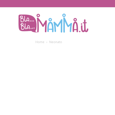
BlaBlaMamma.i
Home
Neonato