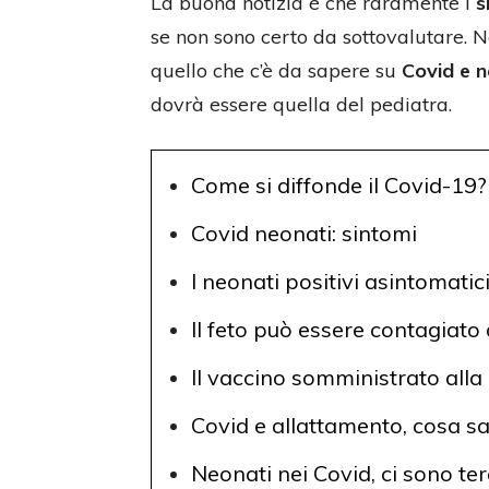
La buona notizia è che raramente i
s
se non sono certo da sottovalutare. N
quello che c’è da sapere su
Covid e n
dovrà essere quella del pediatra.
Come si diffonde il Covid-19?
Covid neonati: sintomi
I neonati positivi asintomatic
Il feto può essere contagiat
Il vaccino somministrato all
Covid e allattamento, cosa s
Neonati nei Covid, ci sono te