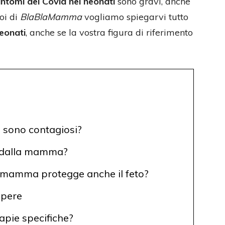
intomi del Covid nei neonati
sono gravi, anche
oi di
BlaBlaMamma
vogliamo spiegarvi tutto
eonati
, anche se la vostra figura di riferimento
i sono contagiosi?
o dalla mamma?
a mamma protegge anche il feto?
apere
rapie specifiche?