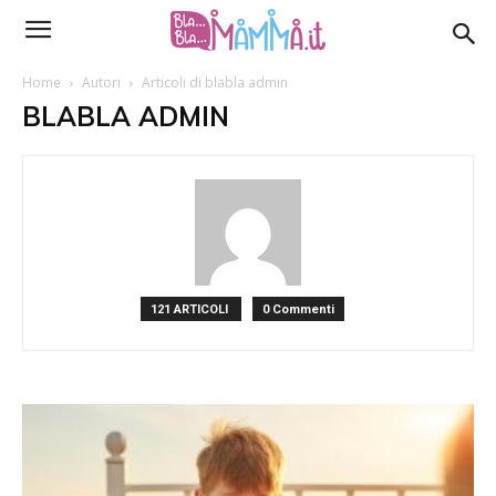
Home
Autori
Articoli di blabla admin
BLABLA ADMIN
121 ARTICOLI
0 Commenti