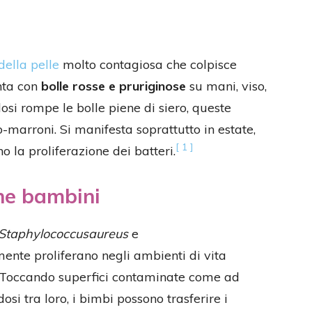
della pelle
molto contagiosa che colpisce
nta con
bolle rosse e pruriginose
su mani, viso,
dosi rompe le bolle piene di siero, queste
o-marroni. Si manifesta soprattutto in estate,
[ 1 ]
o la proliferazione dei batteri.
ine bambini
Staphylococcusaureus
e
ente proliferano negli ambienti di vita
i. Toccando superfici contaminate come ad
i tra loro, i bimbi possono trasferire i