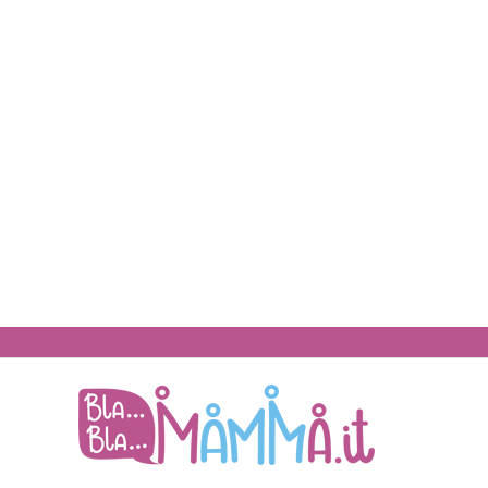
BlaBlaMamma.i