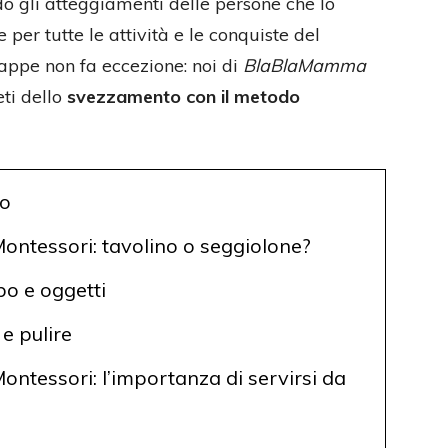
 gli atteggiamenti delle persone che lo
per tutte le attività e le conquiste del
ppe non fa eccezione: noi di
BlaBlaMamma
eti dello
svezzamento con il metodo
to
ntessori: tavolino o seggiolone?
ibo e oggetti
e pulire
ntessori: l’importanza di servirsi da