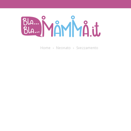
BlaBlaMamma.i
Home
Neonato
Svezzamento