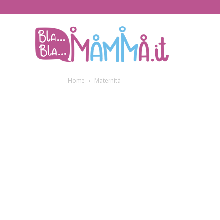
BlaBlaMamma.i
Home
Maternità