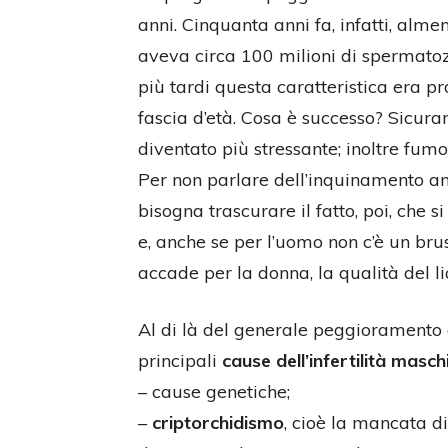
anni. Cinquanta anni fa, infatti, alm
aveva circa 100 milioni di spermatozo
più tardi questa caratteristica era p
fascia d’età. Cosa è successo? Sicuram
diventato più stressante; inoltre fum
Per non parlare dell’inquinamento 
bisogna trascurare il fatto, poi, che s
e, anche se per l’uomo non c’è un bru
accade per la donna, la qualità del l
Al di là del generale peggioramento 
principali
cause dell’infertilità masch
– cause genetiche;
–
criptorchidismo
, cioè la mancata di