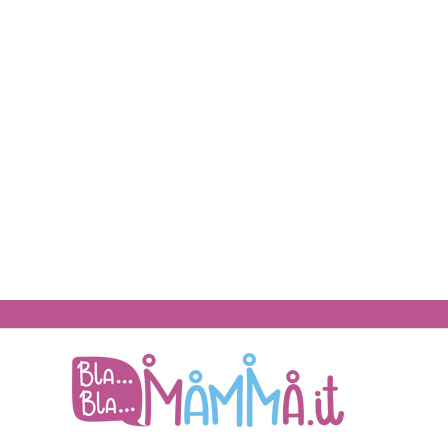
BlaBlaMamma.i