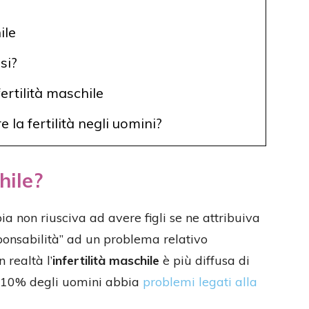
ile
si?
fertilità maschile
a fertilità negli uomini?
hile?
a non riusciva ad avere figli se ne attribuiva
onsabilità” ad un problema relativo
 realtà l’
infertilità maschile
è più diffusa di
l 5-10% degli uomini abbia
problemi legati alla