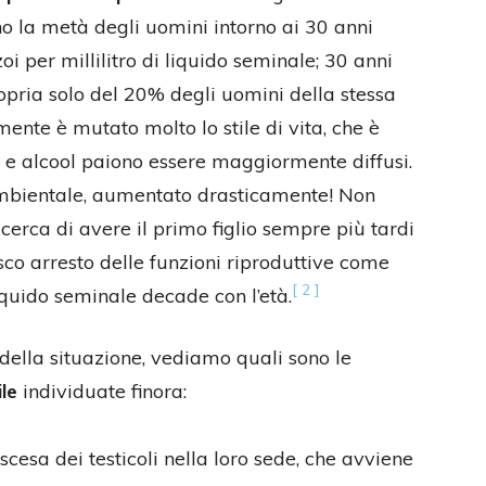
eno la metà degli uomini intorno ai 30 anni
i per millilitro di liquido seminale; 30 anni
ropria solo del 20% degli uomini della stessa
ente è mutato molto lo stile di vita, che è
o e alcool paiono essere maggiormente diffusi.
ambientale, aumentato drasticamente! Non
i cerca di avere il primo figlio sempre più tardi
sco arresto delle funzioni riproduttive come
[ 2 ]
iquido seminale decade con l’età.
della situazione, vediamo quali sono le
ile
individuate finora:
scesa dei testicoli nella loro sede, che avviene