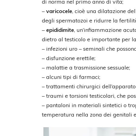
di norma nel primo anno di vita;
–
varicocele
, cioè una dilatazione de
degli spermatozoi e ridurre la fertili
–
epididimite
, un’infiammazione acuta
dietro al testicolo e importante per l
– infezioni uro – seminali che posso
– disfunzione erettile;
– malattie a trasmissione sessuale;
– alcuni tipi di farmaci;
– trattamenti chirurgici dell’apparato
– traumi e torsioni testicolari, che poss
– pantaloni in materiali sintetici o t
temperatura nella zona dei genitali e