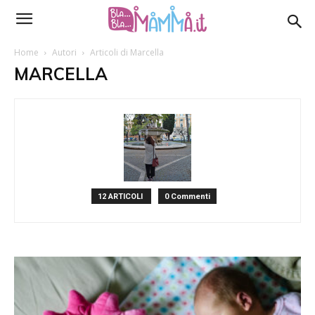
Home
Autori
Articoli di Marcella
MARCELLA
12 ARTICOLI
0 Commenti