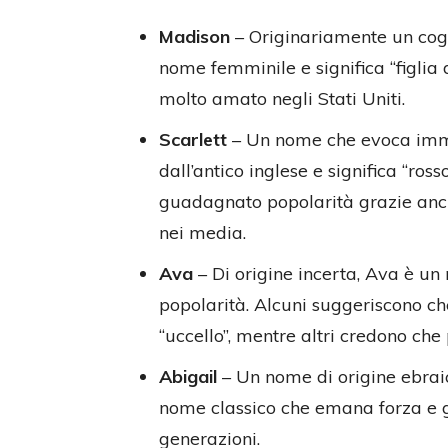
Madison
– Originariamente un co
nome femminile e significa “figlia
molto amato negli Stati Uniti.
Scarlett
– Un nome che evoca immag
dall’antico inglese e significa “ros
guadagnato popolarità grazie anc
nei media.
Ava
– Di origine incerta, Ava è u
popolarità. Alcuni suggeriscono che
“uccello”, mentre altri credono che
Abigail
– Un nome di origine ebraica
nome classico che emana forza e g
generazioni.