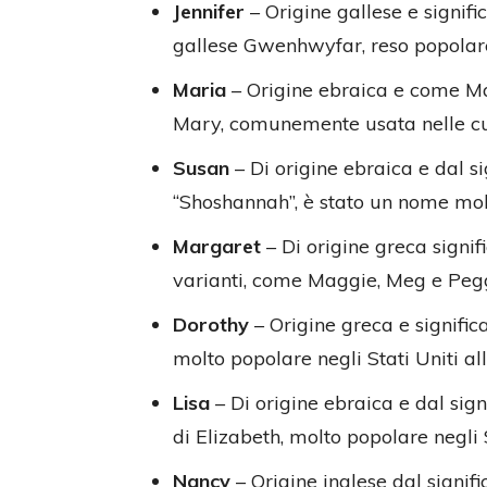
Jennifer
– Origine gallese e signif
gallese Gwenhwyfar, reso popolare n
Maria
– Origine ebraica e come Ma
Mary, comunemente usata nelle cult
Susan
– Di origine ebraica e dal si
“Shoshannah”, è stato un nome molt
Margaret
– Di origine greca signi
varianti, come Maggie, Meg e Peg
Dorothy
– Origine greca e signific
molto popolare negli Stati Uniti all
Lisa
– Di origine ebraica e dal sig
di Elizabeth, molto popolare negli S
Nancy
– Origine inglese dal signif