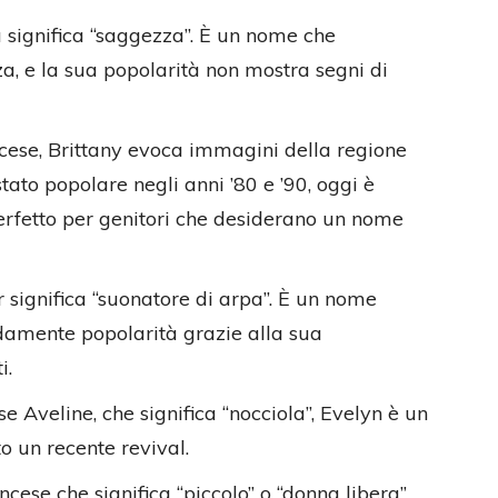
 significa “saggezza”. È un nome che
za, e la sua popolarità non mostra segni di
cese, Brittany evoca immagini della regione
ato popolare negli anni ’80 e ’90, oggi è
perfetto per genitori che desiderano un nome
r significa “suonatore di arpa”. È un nome
amente popolarità grazie alla sua
i.
 Aveline, che significa “nocciola”, Evelyn è un
o un recente revival.
cese che significa “piccolo” o “donna libera”.