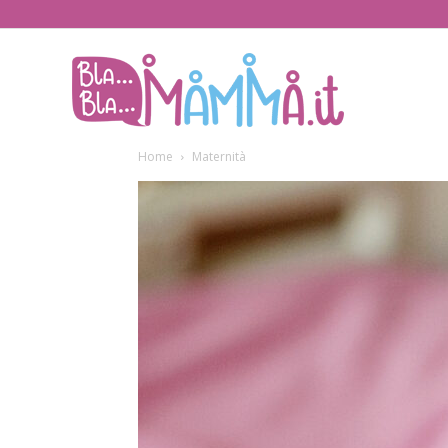
BlaBlaMamma.i
Home
Maternità