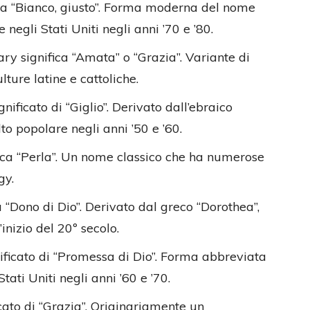
ica “Bianco, giusto”. Forma moderna del nome
egli Stati Uniti negli anni ’70 e ’80.
ry significa “Amata” o “Grazia”. Variante di
ure latine e cattoliche.
gnificato di “Giglio”. Derivato dall’ebraico
o popolare negli anni ’50 e ’60.
fica “Perla”. Un nome classico che ha numerose
gy.
a “Dono di Dio”. Derivato dal greco “Dorothea”,
’inizio del 20º secolo.
nificato di “Promessa di Dio”. Forma abbreviata
tati Uniti negli anni ’60 e ’70.
icato di “Grazia”. Originariamente un