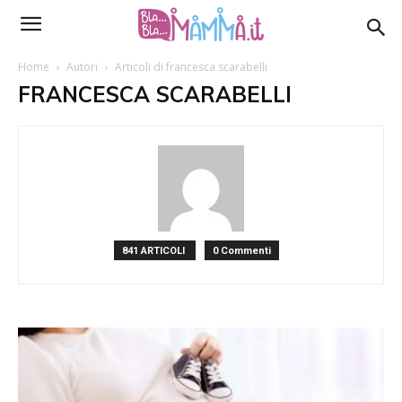
Home
Autori
Articoli di francesca scarabelli
FRANCESCA SCARABELLI
841 ARTICOLI
0 Commenti