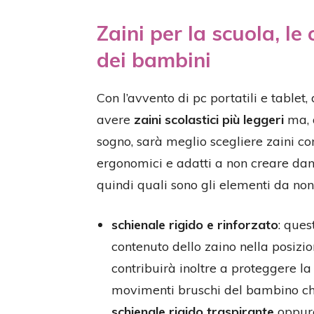
Zaini per la scuola, le
dei bambini
Con l’avvento di pc portatili e tablet,
avere
zaini scolastici più leggeri
ma, a
sogno, sarà meglio scegliere zaini con
ergonomici e adatti a non creare da
quindi quali sono gli elementi da non
schienale rigido e rinforzato
: que
contenuto dello zaino nella posizion
contribuirà inoltre a proteggere la 
movimenti bruschi del bambino che
schienale rigido traspirante
oppur