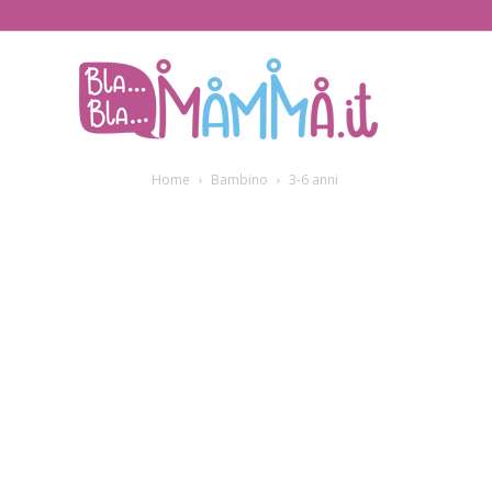
BlaBlaMamma.i
Home
Bambino
3-6 anni