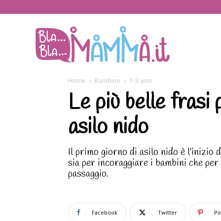
BlaBlaMamma.i
Home
Bambino
1-3 anni
Le più belle frasi 
asilo nido
Il primo giorno di asilo nido è l'inizio
sia per incoraggiare i bambini che per
passaggio.
Facebook
Twitter
Pi