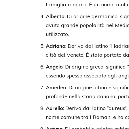
famiglia romana. È un nome molto di
Alberto
: Di origine germanica, sign
avuto grande popolarità nel Medi
utilizzato.
Adriano
: Deriva dal latino “Hadria
città del Veneto. È stato portato d
Angelo
: Di origine greca, signific
essendo spesso associato agli ange
Amedeo
: Di origine latina e signi
profonde nella storia italiana, port
Aurelio
: Deriva dal latino “aureus”,
nome comune tra i Romani e ha con
Arturo
: Di probabile origine celti