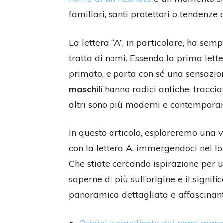
familiari, santi protettori o tendenz
La lettera “A”, in particolare, ha se
tratta di nomi. Essendo la prima letter
primato, e porta con sé una sensazion
maschili
hanno radici antiche, tracciat
altri sono più moderni e contemporan
In questo articolo, esploreremo una v
con la lettera A, immergendoci nei lor
Che stiate cercando ispirazione per u
saperne di più sull’origine e il signif
panoramica dettagliata e affascinant
Origini e significato dei nomi masc