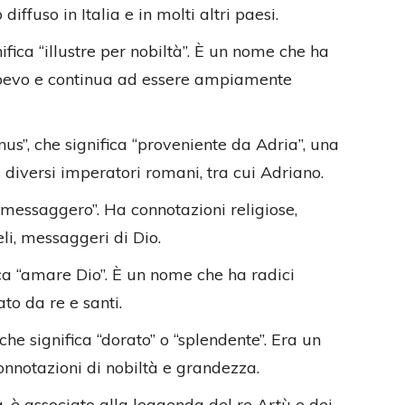
ffuso in Italia e in molti altri paesi.
ifica “illustre per nobiltà”. È un nome che ha
oevo e continua ad essere ampiamente
nus”, che significa “proveniente da Adria”, una
a diversi imperatori romani, tra cui Adriano.
a “messaggero”. Ha connotazioni religiose,
li, messaggeri di Dio.
fica “amare Dio”. È un nome che ha radici
ato da re e santi.
 che significa “dorato” o “splendente”. Era un
notazioni di nobiltà e grandezza.
ca, è associato alla leggenda del re Artù e dei