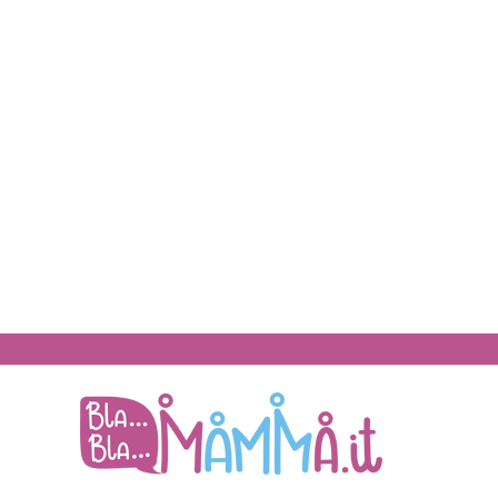
BlaBlaMamma.i