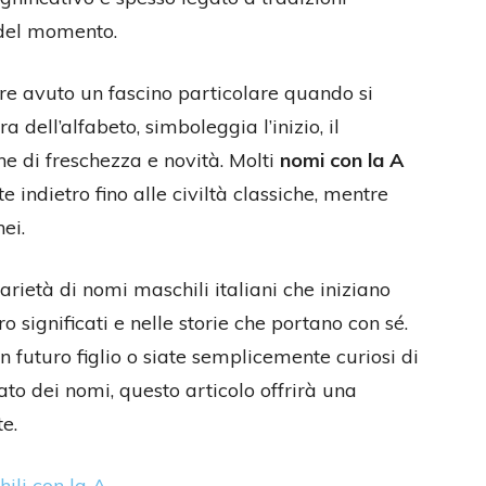
e del momento.
mpre avuto un fascino particolare quando si
a dell’alfabeto, simboleggia l’inizio, il
e di freschezza e novità. Molti
nomi con la A
e indietro fino alle civiltà classiche, mentre
ei.
arietà di nomi maschili italiani che iniziano
o significati e nelle storie che portano con sé.
n futuro figlio o siate semplicemente curiosi di
icato dei nomi, questo articolo offrirà una
e.
hili con la A