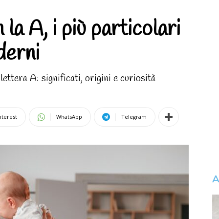
la A, i più particolari
derni
ettera A: significati, origini e curiosità
nterest
WhatsApp
Telegram
A