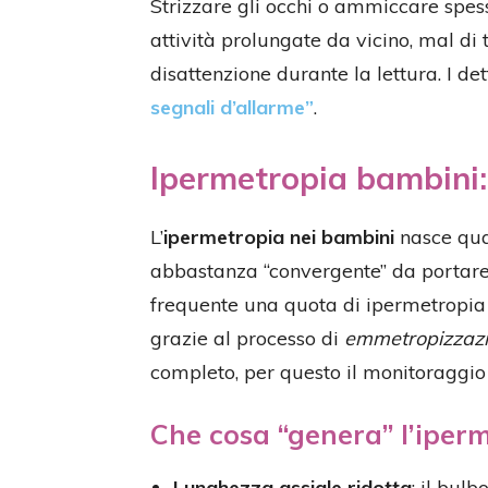
Strizzare gli occhi o ammiccare spess
attività prolungate da vicino, mal di t
disattenzione durante la lettura. I de
segnali d’allarme”
.
Ipermetropia bambini: 
L’
ipermetropia nei bambini
nasce quan
abbastanza “convergente” da portare 
frequente una quota di ipermetropia f
grazie al processo di
emmetropizzaz
completo, per questo il monitoraggi
Che cosa “genera” l’iper
Lunghezza assiale ridotta
: il bul