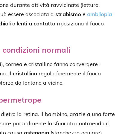
one durante attività ravvicinate (lettura,
 può essere associata a
strabismo
e
ambliopia
hiali
o
lenti a contatto
riposiziona il fuoco
 condizioni normali
), cornea e cristallino fanno convergere i
na. Il
cristallino
regola finemente il fuoco
orzo da lontano a vicino.
ipermetrope
dietro la retina. Il bambino, grazie a una forte
sare parzialmente lo sfuocato contraendo il
gato causa
astenopia
(stanchezza oculare),