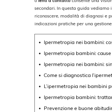
o
lenti a contatto
consente una visione
secondari. In questa guida vediamo in
riconoscere, modalità di diagnosi e pr
indicazioni pratiche per una gestione e
Ipermetropia nei bambini: cos’
Ipermetropia bambini: cause e
Ipermetropia nei bambini: sin
Come si diagnostica l’iperme
L’ipermetropia nei bambini p
Ipermetropia bambini: trattam
Prevenzione e buone abitudin