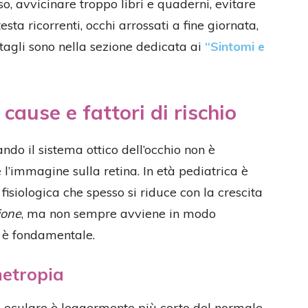
o, avvicinare troppo libri e quaderni, evitare
esta ricorrenti, occhi arrossati a fine giornata,
ttagli sono nella sezione dedicata ai
“Sintomi e
cause e fattori di rischio
do il sistema ottico dell’occhio non è
l’immagine sulla retina. In età pediatrica è
isiologica che spesso si riduce con la crescita
ione
, ma non sempre avviene in modo
o è fondamentale.
metropia
bo oculare è leggermente più corto del normale,