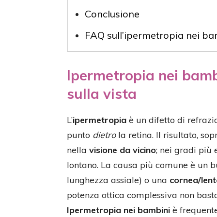
Conclusione
FAQ sull’ipermetropia nei ba
Ipermetropia nei bambi
sulla vista
L’
ipermetropia
è un difetto di refrazi
punto
dietro
la retina. Il risultato, s
nella
visione da vicino
; nei gradi più
lontano. La causa più comune è un bu
lunghezza assiale) o una
cornea/len
potenza ottica complessiva non basta
Ipermetropia nei bambini
è frequente