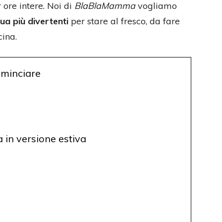
 ore intere. Noi di
BlaBlaMamma
vogliamo
qua più divertenti
per stare al fresco, da fare
cina.
ominciare
a in versione estiva