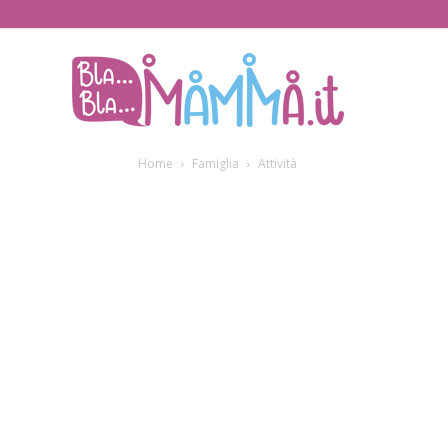
BlaBlaMamma.i
Home
Famiglia
Attività