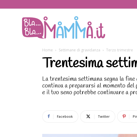
BlaBlaMamma.i
Home
Settimane di gravidanza
Terzo trimestre
Trentesima settim
La trentesima settimana segna la fine 
continua a prepararsi al momento del 
e il tuo seno potrebbe continuare a pr
Facebook
Twitter
Pi