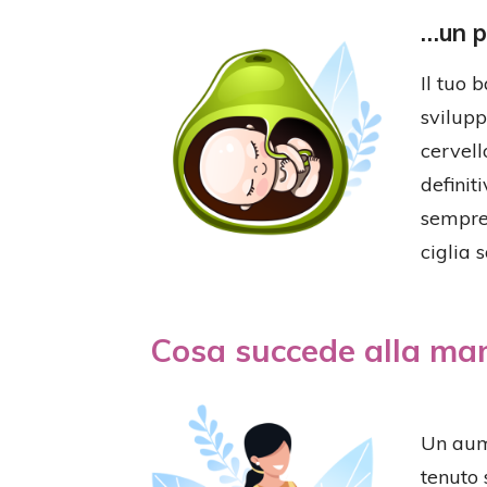
…un p
Il tuo 
svilupp
cervell
definit
sempre 
ciglia
Cosa succede alla m
Un aume
tenuto 