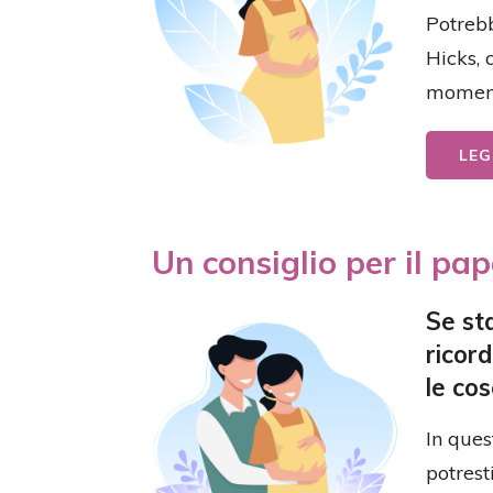
Potrebb
Hicks, 
moment
LEG
Un consiglio per il pa
Se st
ricor
le co
In ques
potrest