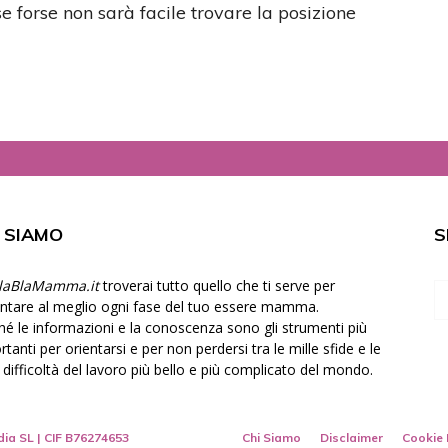
e forse non sarà facile trovare la posizione
I SIAMO
S
laBlaMamma.it
troverai tutto quello che ti serve per
ontare al meglio ogni fase del tuo essere mamma.
hé le informazioni e la conoscenza sono gli strumenti più
tanti per orientarsi e per non perdersi tra le mille sfide e le
e difficoltà del lavoro più bello e più complicato del mondo.
dia SL
| CIF B76274653
Chi Siamo
Disclaimer
Cookie 