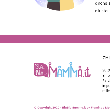
anche s
giusta.
CH
Su
B
affr
Perc
impor
mill
© Copyright 2020 - BlaBlaMamma.it by
Flamingo Me