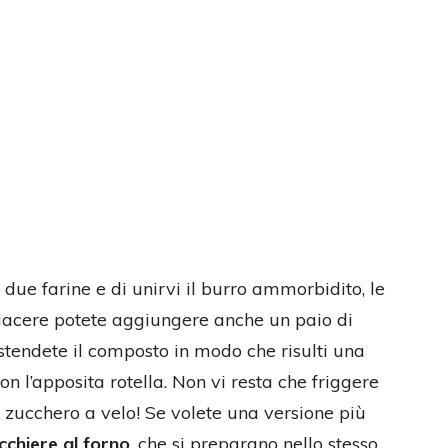
 due farine e di unirvi il burro ammorbidito, le
 piacere potete aggiungere anche un paio di
stendete il composto in modo che risulti una
con l’apposita rotella. Non vi resta che friggere
 zucchero a velo! Se volete una versione più
cchiere al forno
, che si preparano nello stesso