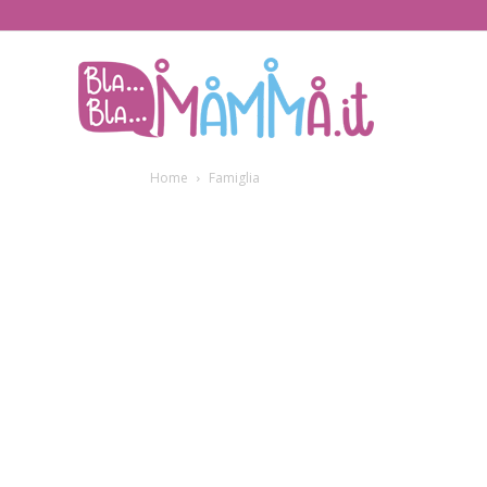
BlaBlaMamma.i
Home
Famiglia