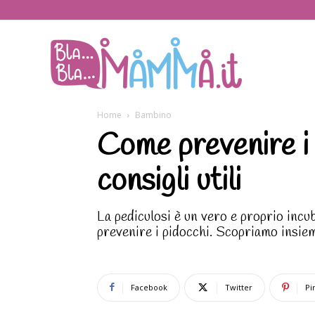
BlaBlaMamma.i
Home
Bambino
Come prevenire i 
consigli utili
La pediculosi è un vero e proprio incu
prevenire i pidocchi. Scopriamo insieme
Facebook
Twitter
Pi