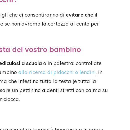
igli che ci consentiranno di
evitare che il
he se non avremo la certezza al cento per
testa del vostro bambino
ediculosi a scuola
o in palestra: controllate
 bambino
alla ricerca di pidocchi o lendini
, in
a che infestino tutta la testa (e tutta la
sare un pettinino a denti stretti con calma su
r ciocca.
a caccia alle streghe, è bene essere sempre