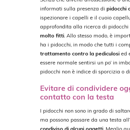
informati sulla presenza di
pidocchi 
ispezionare i capelli e il cuoio cape
approfondita alla ricerca di pidocchi 
molto fitti
. Allo stesso modo, è impor
ha i pidocchi, in modo che tutti i co
trattamento contro la pediculosi
ed e
essere normale sentirsi un po’ in imb
pidocchi non è indice di sporcizia o d
Evitare di condividere og
contatto con la testa
I pidocchi non sono in grado di salta
ma possono passare da una testa all’
condiviso di alcuni oggetti
. Meglio qu