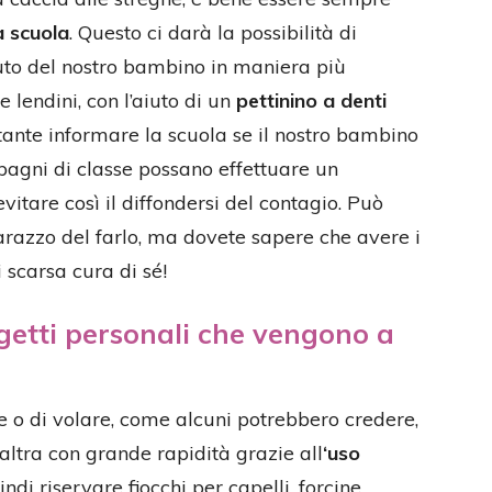
a scuola
. Questo ci darà la possibilità di
lluto del nostro bambino in maniera più
e lendini, con l’aiuto di un
pettinino a denti
tante informare la scuola se il nostro bambino
mpagni di classe possano effettuare un
vitare così il diffondersi del contagio. Può
arazzo del farlo, ma dovete sapere che avere i
i scarsa cura di sé!
getti personali che vengono a
re o di volare, come alcuni potrebbero credere,
altra con grande rapidità grazie all
‘uso
indi riservare fiocchi per capelli, forcine,