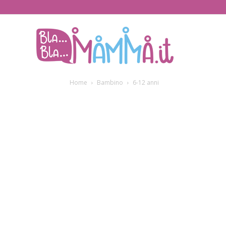
BlaBlaMamma.i
Home
Bambino
6-12 anni