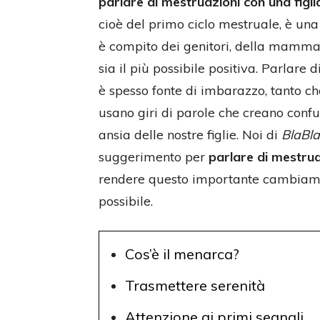
parlare di mestruazioni con una figl
cioè del primo ciclo mestruale, è u
è compito dei genitori, della mamma 
sia il più possibile positiva. Parlare
è spesso fonte di imbarazzo, tanto c
usano giri di parole che creano conf
ansia delle nostre figlie. Noi di
BlaB
suggerimento per
parlare di mestrua
rendere questo importante cambiament
possibile.
Cos’è il menarca?
Trasmettere serenità
Attenzione ai primi segnali