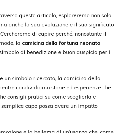
averso questo articolo, esploreremo non solo
, ma anche la sua evoluzione e il suo significato
 Cercheremo di capire perché, nonostante il
e mode, la
camicina della fortuna neonato
simbolo di benedizione e buon auspicio per i
re un simbolo ricercato, la camicina della
mentre condividiamo storie ed esperienze che
he consigli pratici su come sceglierla e
o semplice capo possa avere un impatto
l’emozione e la bellezza di un’usanza che, come