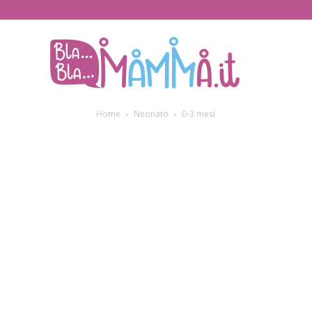
BlaBlaMamma.i
Home
Neonato
0-3 mesi