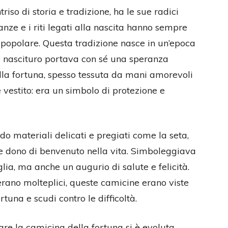
riso di storia e tradizione, ha le sue radici
sanze e i riti legati alla nascita hanno sempre
 popolare. Questa tradizione nasce in un’epoca
ovo nascituro portava con sé una speranza
ella fortuna, spesso tessuta da mani amorevoli
 vestito: era un simbolo di protezione e
o materiali delicati e pregiati come la seta,
e dono di benvenuto nella vita. Simboleggiava
lia, ma anche un augurio di salute e felicità.
 erano molteplici, queste camicine erano viste
tuna e scudi contro le difficoltà.
nare la camicina della fortuna si è evoluta,