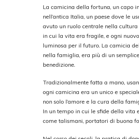
La camicina della fortuna, un capo int
nell’antica Italia, un paese dove le u
avuto un ruolo centrale nella cultura
in cui la vita era fragile, e ogni nu
luminosa per il futuro. La camicia d
nella famiglia, era più di un semplice
benedizione.
Tradizionalmente fatta a mano, usand
ogni camicina era un unico e special
non solo l’amore e la cura della famig
In un tempo in cui le sfide della vita
come talismani, portatori di buona for
Nel corso dei secoli, la pratica di do