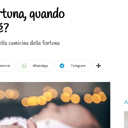
rtuna, quando
é?
ella camicina della fortuna
nterest
WhatsApp
Telegram
A