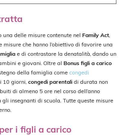
tratta
o una delle misure contenute nel
Family Act
,
tte misure che hanno l’obiettivo di favorire una
amiglia
e di contrastare la denatalità, dando un
ambini e giovani. Oltre al
Bonus figli a carico
stegno della famiglia come
congedi
i 10 giorni,
congedi parentali
di durata non
buiti di almeno 5 ore nel corso dell’anno
n gli insegnanti di scuola. Tutte queste misure
erno.
er i figli a carico