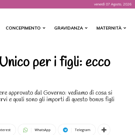
venerdì 07 Agosto, 2026
t
CONCEPIMENTO
GRAVIDANZA
MATERNITÀ
nico per i figli: ecco
sere approvato dal Governo: vediamo di cosa si
ervi e quali sono gli importi di questo bonus figli
nterest
WhatsApp
Telegram