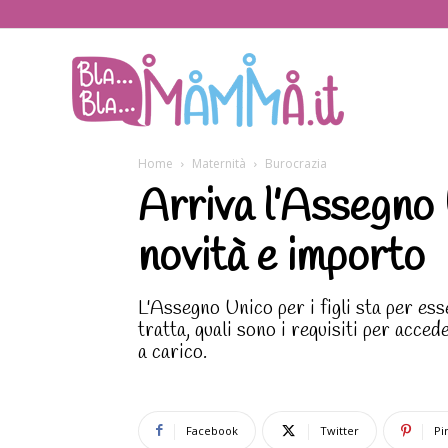
BlaBlaMamma.i
Home
Maternità
Burocrazia
Arriva l’Assegno U
novità e importo
L'Assegno Unico per i figli sta per es
tratta, quali sono i requisiti per acced
a carico.
Facebook
Twitter
Pi