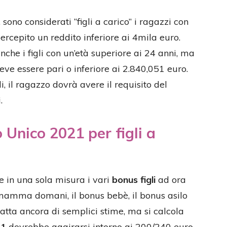
o, sono considerati “figli a carico” i ragazzi con
rcepito un reddito inferiore ai 4mila euro.
nche i figli con un’età superiore ai 24 anni, ma
eve essere pari o inferiore ai 2.840,051 euro.
, il ragazzo dovrà avere il requisito del
.
 Unico 2021 per figli a
 in una sola misura i vari
bonus figli
ad ora
 mamma domani, il bonus bebè, il bonus asilo
 tratta ancora di semplici stime, ma si calcola
21
dovrebbe aggirarsi intorno ai 200/240 euro.