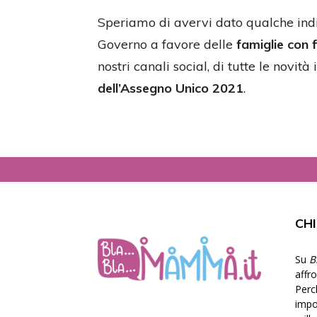
Speriamo di avervi dato qualche indi
Governo a favore delle
famiglie con f
nostri canali social, di tutte le novit
dell’Assegno Unico 2021
.
CH
Su
B
affr
Perc
impor