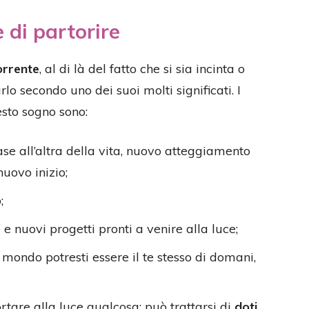
 di partorire
orrente
, al di là del fatto che si sia incinta o
o secondo uno dei suoi molti significati. I
esto sogno sono:
ase all’altra della vita, nuovo atteggiamento
nuovo inizio;
;
e nuovi progetti pronti a venire alla luce;
al mondo potresti essere il te stesso di domani,
ortare alla luce qualcosa: può trattarsi di
doti