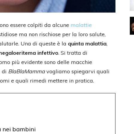
ssono essere colpiti da alcune
malattie
tidiose ma non rischiose per la loro salute,
alutarle. Una di queste è la
quinta malattia
,
egaloeritema infettivo
. Si tratta di
intomo più evidente sono delle macchie
i di
BlaBlaMamma
vogliamo spiegarvi quali
tomi e quali rimedi mettere in pratica.
ia nei bambini