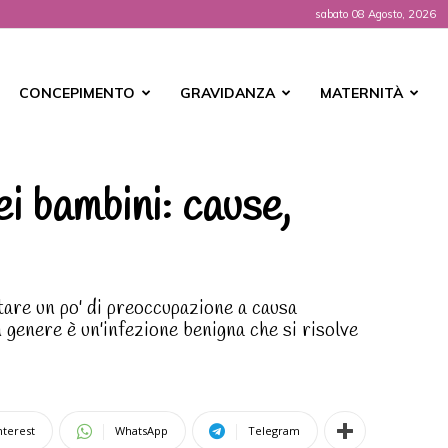
sabato 08 Agosto, 2026
t
CONCEPIMENTO
GRAVIDANZA
MATERNITÀ
i bambini: cause,
tare un po' di preoccupazione a causa
n genere è un'infezione benigna che si risolve
nterest
WhatsApp
Telegram