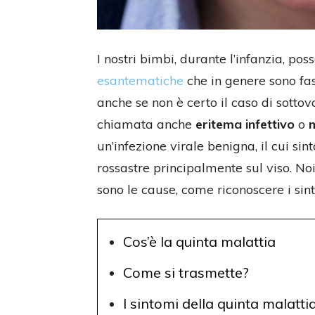
I nostri bimbi, durante l’infanzia, po
esantematiche
che in genere sono fas
anche se non è certo il caso di sottov
chiamata anche
eritema infettivo
o
m
un’infezione virale benigna, il cui s
rossastre principalmente sul viso. No
sono le cause, come riconoscere i sin
Cos’è la quinta malattia
Come si trasmette?
I sintomi della quinta malatt