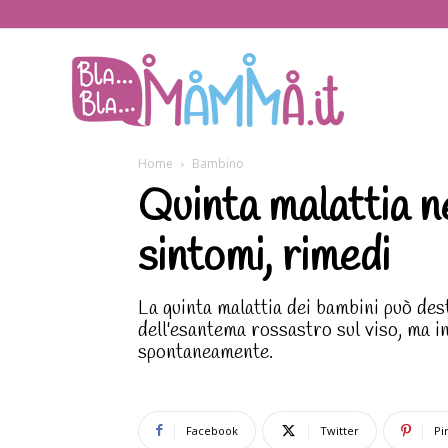
BlaBlaMamma.i
Home
Bambino
Quinta malattia ne
sintomi, rimedi
La quinta malattia dei bambini può des
dell'esantema rossastro sul viso, ma i
spontaneamente.
Facebook
Twitter
Pi