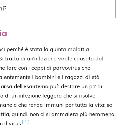
ni?
ia
ì perché è stata la quinta malattia
i tratta di un’infezione virale causata dal
che fare con i ceppi di parvovirus che
valentemente i bambini e i ragazzi di età
arsa dell’esantema
può destare un po’ di
a di un’infezione leggera che si risolve
mane e che rende immuni per tutta la vita: se
alattia, quindi, non ci si ammalerà più nemmeno
[ 1 ]
il virus.