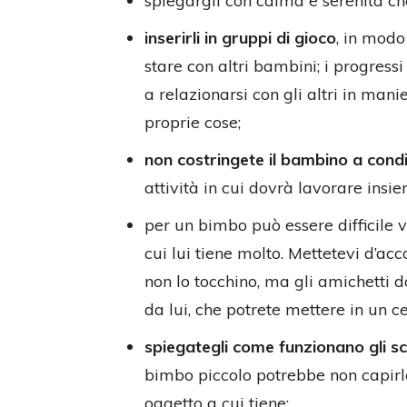
spiegargli con calma e serenità ch
inserirli in gruppi di gioco
, in mod
stare con altri bambini; i progress
a relazionarsi con gli altri in man
proprie cose;
non costringete il bambino a condiv
attività in cui dovrà lavorare ins
per un bimbo può essere difficile 
cui lui tiene molto. Mettetevi d’acco
non lo tocchino, ma gli amichetti d
da lui, che potrete mettere in un c
spiegategli come funzionano gli sca
bimbo piccolo potrebbe non capirl
oggetto a cui tiene;