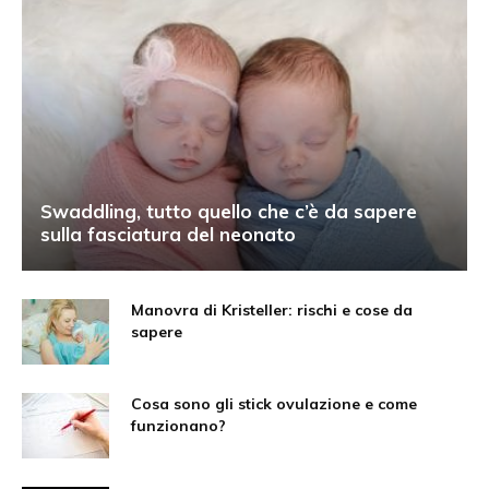
Swaddling, tutto quello che c’è da sapere
sulla fasciatura del neonato
Manovra di Kristeller: rischi e cose da
sapere
Cosa sono gli stick ovulazione e come
funzionano?