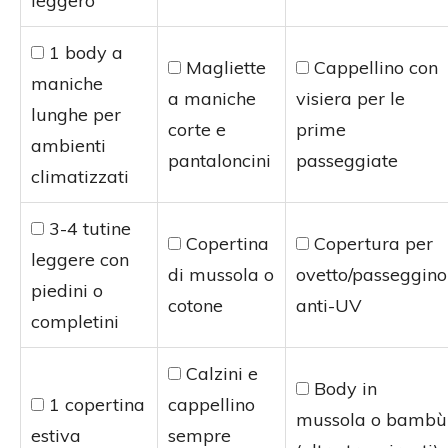
leggero
1 body a
Magliette
Cappellino con
maniche
a maniche
visiera per le
lunghe per
corte e
prime
ambienti
pantaloncini
passeggiate
climatizzati
3-4 tutine
Copertina
Copertura per
leggere con
di mussola o
ovetto/passeggino
piedini o
cotone
anti-UV
completini
Calzini e
Body in
1 copertina
cappellino
mussola o bambù
estiva
sempre