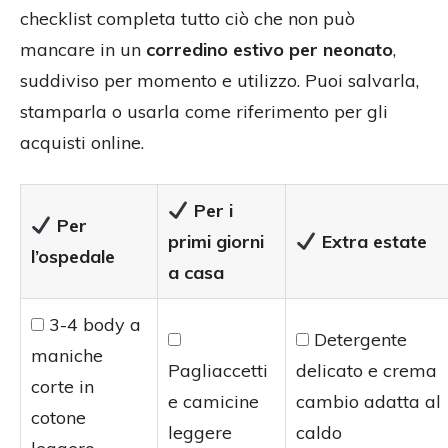
checklist completa tutto ciò che non può
mancare in un
corredino estivo per neonato
,
suddiviso per momento e utilizzo. Puoi salvarla,
stamparla o usarla come riferimento per gli
acquisti online.
Per i
Per
primi giorni
Extra estate
l’ospedale
a casa
3-4 body a
Detergente
maniche
Pagliaccetti
delicato e crema
corte in
e camicine
cambio adatta al
cotone
leggere
caldo