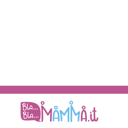
BlaBlaMamma.i