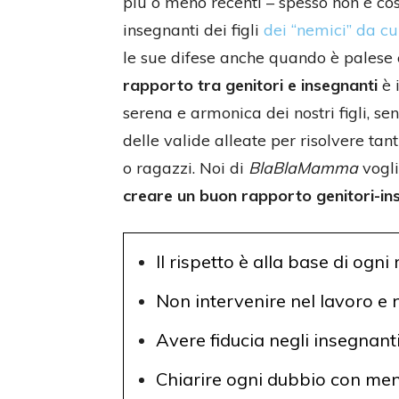
più o meno recenti – spesso non è cos
insegnanti dei figli
dei “nemici” da cui
le sue difese anche quando è palese 
rapporto tra genitori e insegnanti
è 
serena e armonica dei nostri figli, s
delle valide alleate per risolvere tan
o ragazzi. Noi di
BlaBlaMamma
vogli
creare un buon rapporto genitori-in
Il rispetto è alla base di ogn
Non intervenire nel lavoro e n
Avere fiducia negli insegnant
Chiarire ogni dubbio con me