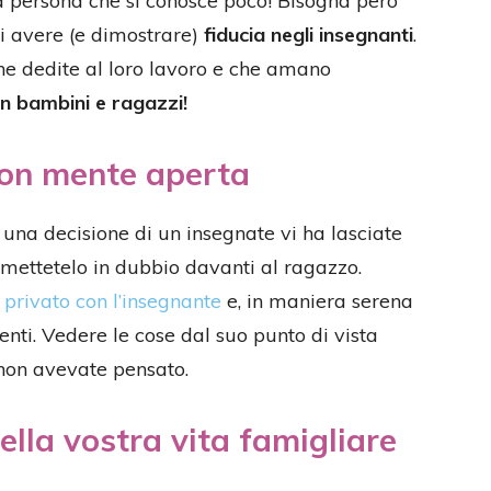
una persona che si conosce poco! Bisogna però
di avere (e dimostrare)
fiducia negli insegnanti
.
sone dedite al loro lavoro e che amano
n bambini e ragazzi!
con mente aperta
una decisione di un insegnate vi ha lasciate
n mettetelo in dubbio davanti al ragazzo.
rivato con l’insegnante
e, in maniera serena
nti. Vedere le cose dal suo punto di vista
 non avevate pensato.
ella vostra vita famigliare