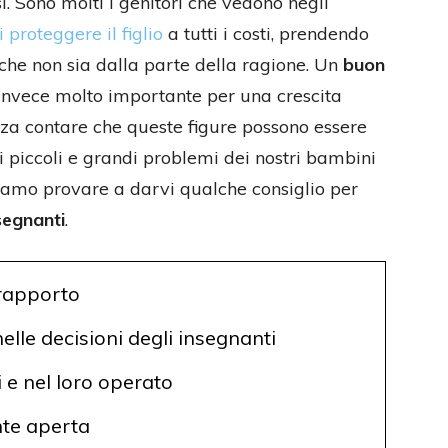
ì. Sono molti i genitori che vedono negli
 proteggere il figlio
a tutti i costi, prendendo
che non sia dalla parte della ragione. Un
buon
invece molto importante per una crescita
enza contare che queste figure possono essere
ti piccoli e grandi problemi dei nostri bambini
amo provare a darvi qualche consiglio per
segnanti
.
i rapporto
elle decisioni degli insegnanti
i e nel loro operato
nte aperta