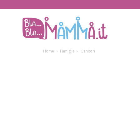
BlaBlaMamma.i
Home
Famiglia
Genitori