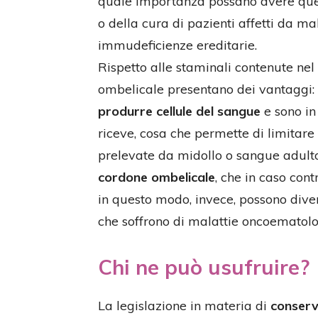
quale importanza possano avere quest
o della cura di pazienti affetti da m
immudeficienze ereditarie.
Rispetto alle staminali contenute nel
ombelicale presentano dei vantaggi: 
produrre cellule del sangue
e sono in
riceve, cosa che permette di limitare i
prelevate da midollo o sangue adulto.
cordone ombelicale
, che in caso con
in questo modo, invece, possono dive
che soffrono di malattie oncoematolo
Chi ne può usufruire?
La legislazione in materia di
conserv