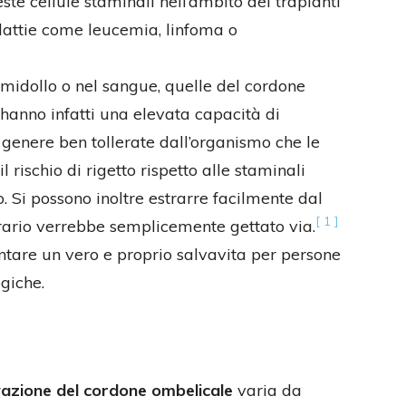
e cellule staminali nell’ambito dei trapianti
alattie come leucemia, linfoma o
 midollo o nel sangue, quelle del cordone
hanno infatti una elevata capacità di
 genere ben tollerate dall’organismo che le
l rischio di rigetto rispetto alle staminali
 Si possono inoltre estrarre facilmente dal
[ 1 ]
trario verrebbe semplicemente gettato via.
ntare un vero e proprio salvavita per persone
giche.
azione del cordone ombelicale
varia da