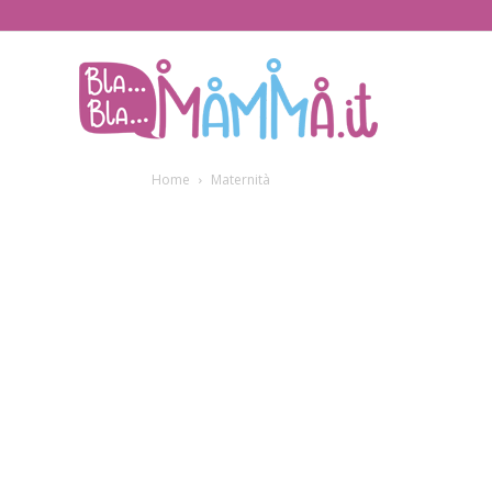
BlaBlaMamma.i
Home
Maternità