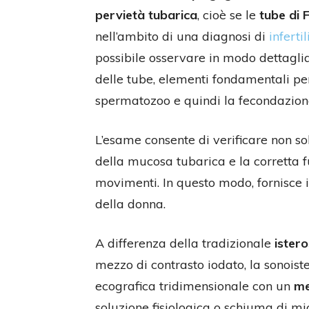
pervietà tubarica
, cioè se le
tube di 
nell’ambito di una diagnosi di
inferti
possibile osservare in modo dettagliat
delle tube, elementi fondamentali per
spermatozoo e quindi la fecondazion
L’esame consente di verificare non sol
della mucosa tubarica e la corretta f
movimenti. In questo modo, fornisce i
della donna.
A differenza della tradizionale
ister
mezzo di contrasto iodato, la sonoist
ecografica tridimensionale con un
me
soluzione fisiologica o schiuma di mic