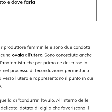
to e dove farla
 riproduttore femminile e sono due condotti
ascuna
ovaia
all’
utero
. Sono conosciute anche
l’anatomista che per primo ne descrisse la
le nel processo di fecondazione: permettono
 verso l’utero e rappresentano il punto in cui
.
uella di “condurre” l’ovulo. All’interno delle
elicata, dotata di ciglia che favoriscono il