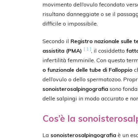
movimento dell’ovulo fecondato verso 
risultano danneggiate o se il passagg
difficile o impossibile.
Secondo il
Registro nazionale sulle 
[ 1 ]
assistita (PMA)
, il cosiddetto
fatt
infertilità femminile. Con questo term
o funzionale delle tube di Falloppio
ch
dell’ovulo o dello spermatozoo. Prop
sonoisterosalpingografia
sono fondam
delle salpingi in modo accurato e non
Cos’è la sonoisterosal
La
sonoisterosalpingografia
è un esa