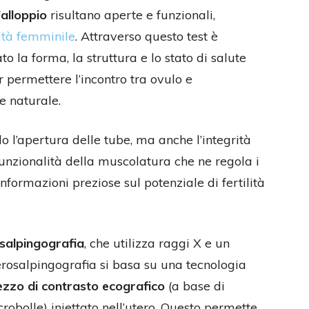
Falloppio
risultano aperte e funzionali,
lità femminile
. Attraverso questo test è
o la forma, la struttura e lo stato di salute
 permettere l’incontro tra ovulo e
e naturale.
o l’apertura delle tube, ma anche l’integrità
unzionalità della muscolatura che ne regola i
nformazioni preziose sul potenziale di fertilità
osalpingografia
, che utilizza raggi X e un
erosalpingografia si basa su una tecnologia
zzo di contrasto ecografico
(a base di
robolle) iniettato nell’utero. Questo permette