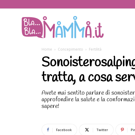
BlaBlaMamma.i
Home
Concepimento
Fertilità
Sonoisterosalping
tratta, a cosa se
Avete mai sentito parlare di sonoister
approfondire la salute e la conformazi
sapere!
Facebook
Twitter
Pi