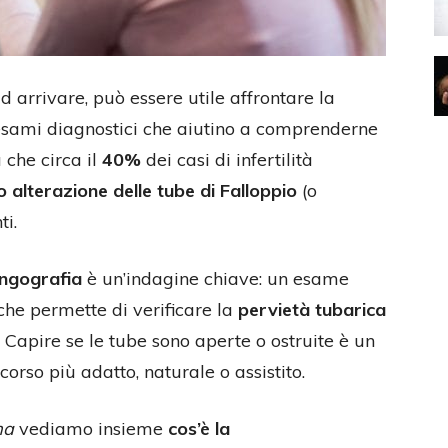
 arrivare, può essere utile affrontare la
a esami diagnostici che aiutino a comprenderne
a che circa il
40%
dei casi di infertilità
o alterazione delle tube di Falloppio
(o
ti.
ingografia
è un’indagine chiave: un esame
che permette di verificare la
pervietà tubarica
. Capire se le tube sono aperte o ostruite è un
orso più adatto, naturale o assistito.
ma
vediamo insieme
cos’è la