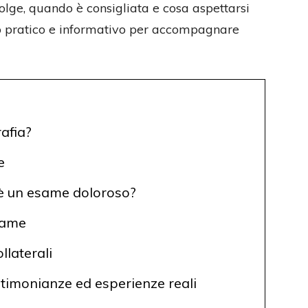
volge, quando è consigliata e cosa aspettarsi
io pratico e informativo per accompagnare
afia?
e
 è un esame doloroso?
same
llaterali
stimonianze ed esperienze reali