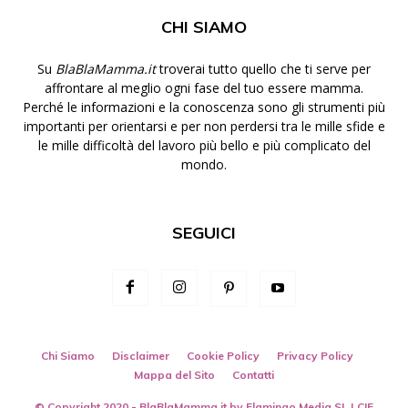
CHI SIAMO
Su
BlaBlaMamma.it
troverai tutto quello che ti serve per
affrontare al meglio ogni fase del tuo essere mamma.
Perché le informazioni e la conoscenza sono gli strumenti più
importanti per orientarsi e per non perdersi tra le mille sfide e
le mille difficoltà del lavoro più bello e più complicato del
mondo.
SEGUICI
Chi Siamo
Disclaimer
Cookie Policy
Privacy Policy
Mappa del Sito
Contatti
© Copyright 2020 - BlaBlaMamma.it by
Flamingo Media SL
| CIF