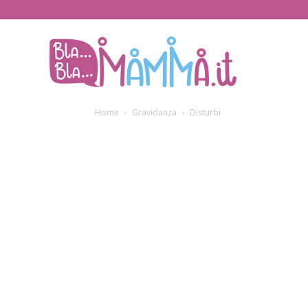
BlaBlaMamma.i
Home
Gravidanza
Disturbi