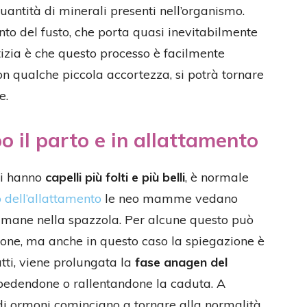
quantità di minerali presenti nell’organismo.
to del fusto, che porta quasi inevitabilmente
tizia è che questo processo è facilmente
con qualche piccola accortezza, si potrà tornare
e.
o il parto e in allattamento
si hanno
capelli più folti e più belli
, è normale
 dell’allattamento
le neo mamme vedano
imane nella spazzola. Per alcune questo può
one, ma anche in questo caso la spiegazione è
tti, viene prolungata la
fase anagen del
impedendone o rallentandone la caduta. A
 di ormoni cominciano a tornare alla normalità