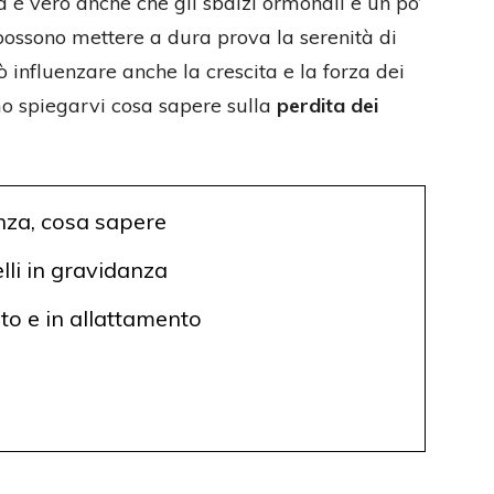
 è vero anche che gli sbalzi ormonali e un po’
possono mettere a dura prova la serenità di
nfluenzare anche la crescita e la forza dei
 spiegarvi cosa sapere sulla
perdita dei
anza, cosa sapere
lli in gravidanza
rto e in allattamento