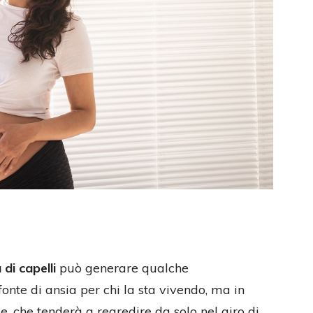
di capelli
può generare qualche
onte di ansia per chi la sta vivendo, ma in
le, che tenderà a regredire da solo nel giro di